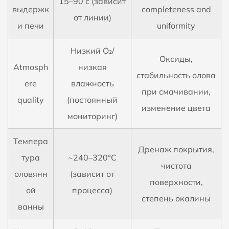
15–90 с (зависит
выдержк
completeness and
от линии)
и печи
uniformity
Низкий O₂/
Оксиды,
Аtmosph
низкая
стабильность олова
ere
влажность
при смачивании,
quality
(постоянный
изменение цвета
мониторинг)
Темпера
Дренаж покрытия,
тура
~240–320°C
чистота
оловянн
(зависит от
поверхности,
ой
процесса)
степень окалины
ванны