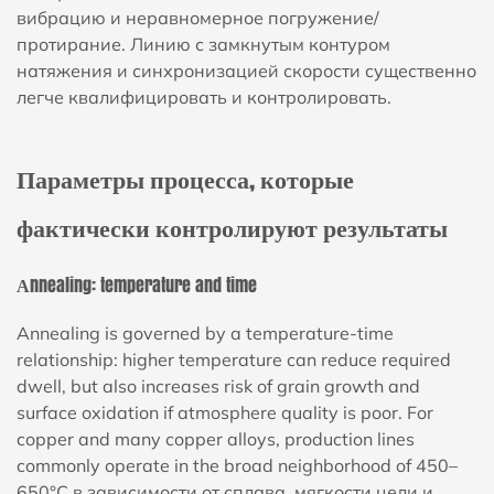
вибрацию и неравномерное погружение/
протирание. Линию с замкнутым контуром
натяжения и синхронизацией скорости существенно
легче квалифицировать и контролировать.
Параметры процесса, которые
фактически контролируют результаты
Аnnealing: temperature and time
Аnnealing is governed by a temperature-time
relationship: higher temperature can reduce required
dwell, but also increases risk of grain growth and
surface oxidation if atmosphere quality is poor. For
copper and many copper alloys, production lines
commonly operate in the broad neighborhood of
450–
650°С
в зависимости от сплава, мягкости цели и