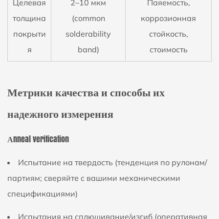
Целевая
2–10 мкм
Паяемость,
толщина
(common
коррозионная
покрыти
solderability
стойкость,
я
band)
стоимость
Метрики качества и способы их
надежного измерения
Аnneal verification
Испытание на твердость (тенденция по рулонам/
партиям; сверяйте с вашими механическими
спецификациями)
Испытания на сплющивание/изгиб (оперативная