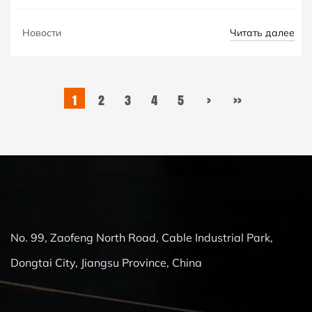
Читать далее
Новости
1
2
3
4
5
›
››
No. 99, Zaofeng North Road, Cable Industrial Park,
Dongtai City, Jiangsu Province, China