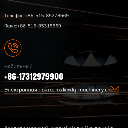
Телефон:+86-515-85278669
Факс:+86-515-85318669
мобильный
+86-17312979900
Электронная почта:
mxl@xlq-machinery.cn
Авторские права © Jiangsu Listrong Mechanical &