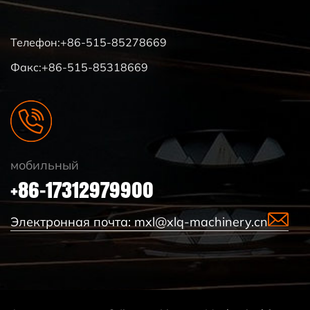
Телефон:+86-515-85278669
Факс:+86-515-85318669
мобильный
+86-17312979900
Электронная почта:
mxl@xlq-machinery.cn