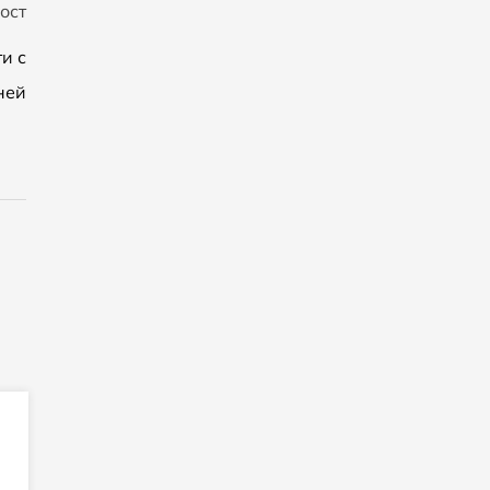
ост
и с
ней