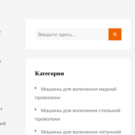
с
о
Категории
Машины для волочения медной
проволоки
т
Машины для волочения стальной
проволоки
щий
Машины для волочения латунной