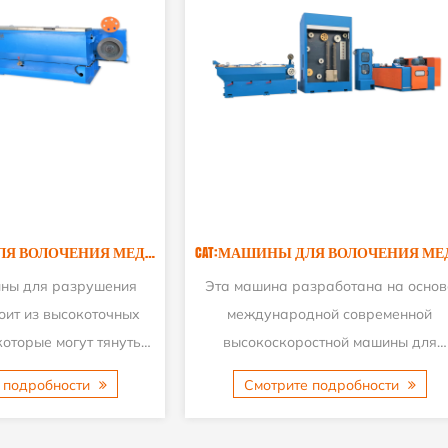
CAT:МАШИНЫ ДЛЯ ВОЛОЧЕНИЯ МЕДНОЙ ПРОВОЛОКИ
Машина для волочения медной
Машина этого типа имее
волоки в основном используется
которые могут одноврем
 производства медной проволоки.
и отжигать нержавеющ
та машина может производить
0,5–1,0 до 0,1–0,3. О
Смотрите подробности
Смотрите подроб
медные провода различных...
преимуществом 