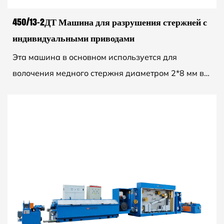
450/13-2ДТ Машина для разрушения стержней с
индивидуальными приводами
Эта машина в основном используется для
волочения медного стержня диаметром 2*8 мм в
2*1,6–4,0 мм (или волочения медного стержня 1*8
мм в отожженную мя...