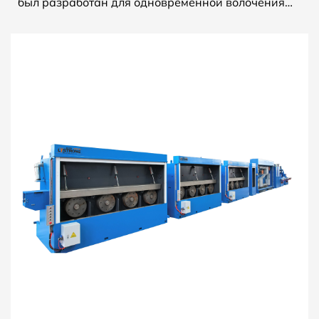
был разработан для одновременной волочения
проводов до 16 медных проволок. Он может
производить 16 провол...