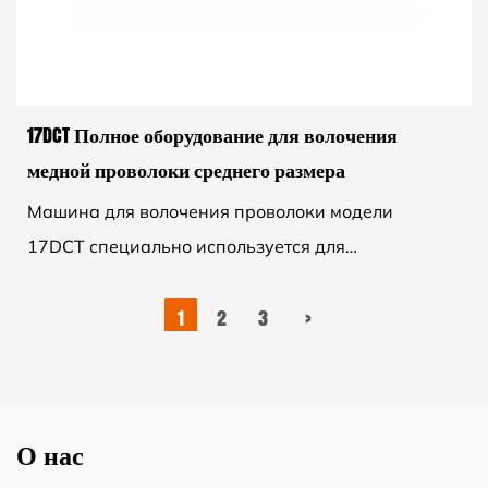
17DCT Полное оборудование для волочения
медной проволоки среднего размера
Машина для волочения проволоки модели
17DCT специально используется для
изготовления медной проволоки. Машина
1
2
3
›
включает в себя отводящую стойку, волочи...
О нас